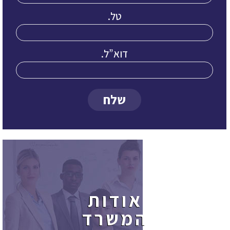
טל.
דוא”ל.
שלח
אודות
המשרד