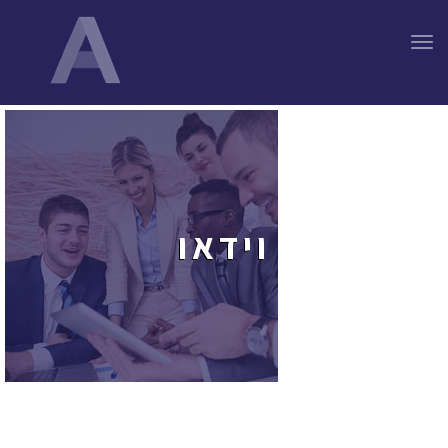
תפריט
וידאו