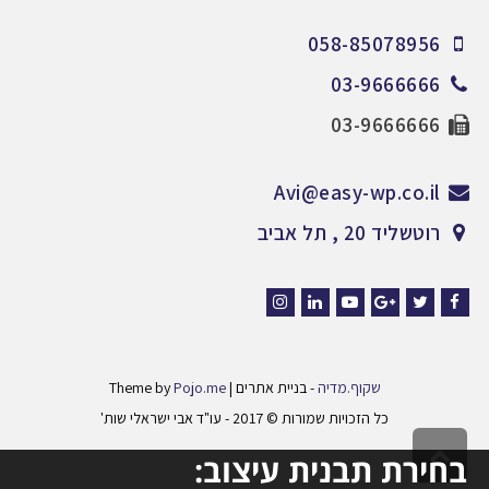
058-85078956
03-9666666
03-9666666
Avi@easy-wp.co.il
רוטשליד 20 , תל אביב
Instagram
LinkedIn
YouTube
Google+
Twitter
Facebook
שקוף.מדיה
- בניית אתרים | Theme by
Pojo.me
כל הזכויות שמורות © 2017 - עו"ד אבי ישראלי שות'
גלילה
בחירת תבנית עיצוב:
לראש
Aleph