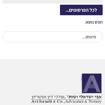
לכל הפרסומים...
חפש נושא:
חי
עב