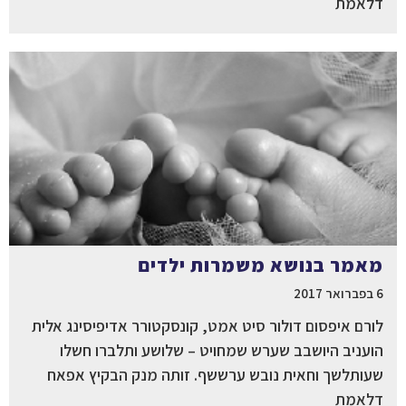
דלאמת
מאמר בנושא משמרות ילדים
6 בפברואר 2017
לורם איפסום דולור סיט אמט, קונסקטורר אדיפיסינג אלית
הועניב היושבב שערש שמחויט – שלושע ותלברו חשלו
שעותלשך וחאית נובש ערששף. זותה מנק הבקיץ אפאח
דלאמת